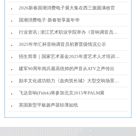
2026新春国潮消费电子展大集在西三旗圆满收官
•
国潮消费电子·新春智享嘉年华
•
行业资讯 | 浙江艺术职业学院举办《音响调音员》培训...
•
2025年华汇杯音响调音员初赛晋级情况公示
•
招生简章｜国家艺术基金2025年度艺术人才培训资助项...
•
建军90周年阅兵最高统帅的声音从ATV之声传出
•
励丰文化成功助力《血肉筑长城》大型交响场景演唱会
•
飞达音响(Fidek)将参加北京2015年PALM展
•
英国新型平板扬声器轻薄如纸
•