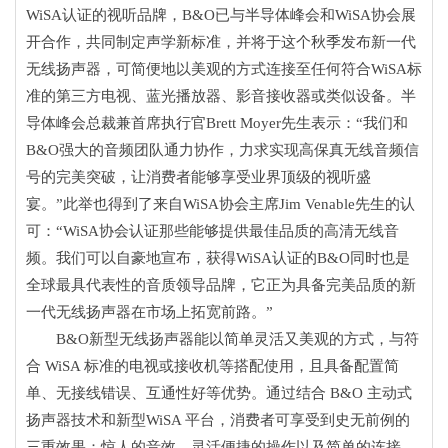
WiSA认证的视听品牌，B&O已与半导体峰会和WiSA协会展
开合作，共同制定声学新标准，并将于这个秋季发布新一代
无线扬声器，可简便地以美观的方式连接至任何符合WiSA标
准的第三方电视、蓝光播放器、影音接收器或类似设备。半
导体峰会总裁兼首席执行官Brett Moyer先生表示：“我们和
B&O强大的音频团队通力协作，力求实现高保真无线音频信
号的完美突破，让消费者能够享受业界顶级的视听盛
宴。”此举也得到了来自WiSA协会主席Jim Venable先生的认
可：“WiSA协会认证那些能够提供最佳品质的高清无线音
频。我们可以自豪地宣布，获得WiSA认证的B&O同时也是
全球最具代表性的音质领导品牌，它正为具备完美品质的新
一代无线扬声器在市场上拓宽前路。”
B&O新型无线扬声器能以简单灵活又美观的方式，与符
合 WiSA 标准的电视或接收机等搭配使用，且具备配置简
单、无接线错误、互通性好等优势。通过结合 B&O 主动式
扬声器技术和新型WiSA 平台，消费者可享受到史无前例的
三重效果：惊人的音效、灵活便捷的操作以及简单的连接。