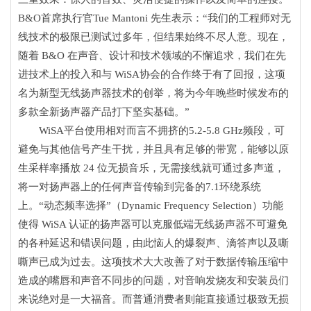
B&O首席执行官Tue Mantoni 先生表示：“我们的工程师对无
线技术的极限已测试过多年，但结果始终不尽人意。现在，
随着 B&O 在声音、设计和技术领域的不懈追求，我们在先
进技术上的投入和与 WiSA协会的合作终于有了回报，这项
名为新型无线扬声器技术的创举，将为今年晚些时候发布的
多款全新扬声器产品打下坚实基础。”
WiSA平台使用相对而言不拥挤的5.2-5.8 GHz频段，可
避免与其他信号产生干扰，并且具有足够的带宽，能够以原
生采样率播放 24 位无损音乐，无需接线就可通过多声道，
将一对扬声器上的任何声音传输到完备的7.1环绕系统
上。“动态频率选择”（Dynamic Frequency Selection）功能
使得 WiSA 认证的扬声器可以克服低端无线扬声器不可避免
的各种延迟和错误问题，由此恼人的爆裂声、滴答声以及嘶
嘶声已成为过去。这项技术大大改善了对于数据传输压缩中
造成的嘴唇和声音不同步的问题，对音响发烧友和安装员们
来说绝对是一大福音。而普通消费者则能直接通过极致无损